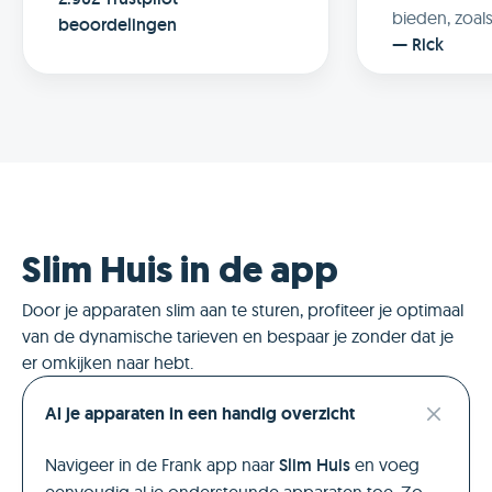
bieden, zoal
beoordelingen
Slim Handelen
—
Rick
gebruiker v
beetje verdie
verbruik is e
kan afstemm
dynamische p
hier veel gel
veel in ontwi
worden telk
Slim Huis in de app
in doorgevoe
uniek maakt i
Door je apparaten slim aan te sturen, profiteer je optimaal
tegenstelling
van de dynamische tarieven en bespaar je zonder dat je
andere aanb
er omkijken naar hebt.
dynamische 
mogelijkheid
Al je apparaten in een handig overzicht
‘goedkope ba
Navigeer in de Frank app naar
Slim Huis
en voeg
verdor lock 
blijft als klan