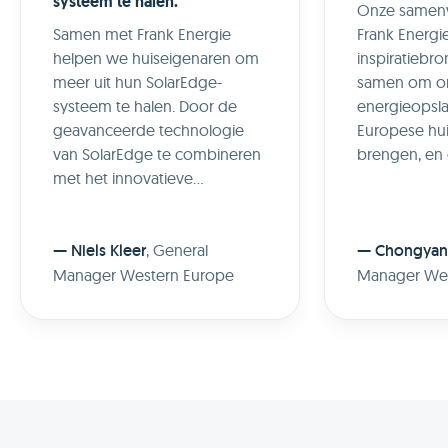
systeem te halen.
Onze samen
Samen met Frank Energie
Frank Energie
helpen we huiseigenaren om
inspiratiebr
meer uit hun SolarEdge-
samen om ons
systeem te halen. Door de
energieopsl
geavanceerde technologie
Europese hu
van SolarEdge te combineren
brengen, en
met het innovatieve
zonnepanele
handelsplatform van Frank
en snelladen
Energie, creëren we nieuwe
geïntegreerd
kansen voor
—
Niels Kleer
,
General
feedback van
—
Chongyan
energieonafhankelijkheid en
Sigenergy en
Manager Western Europe
Manager We
financiële voordelen op de
positief. Het
onbalansmarkt.
zien hoevee
slimmere, d
toepassen m
ondersteuni
oplossingen 
en Sigenergy