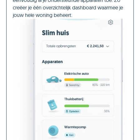
eenvoudig al je ondersteunde apparaten toe. Zo
op ieder mo
creëer je één overzichtelijk dashboard waarmee je
bijvoorbeeld 
jouw hele woning beheert.
ineens niet 
aangestuurd
Daarnaast is 
toegankelijk
goede en snel
vragen zijn,
duidelijke ov
betreft een
van hoe het 