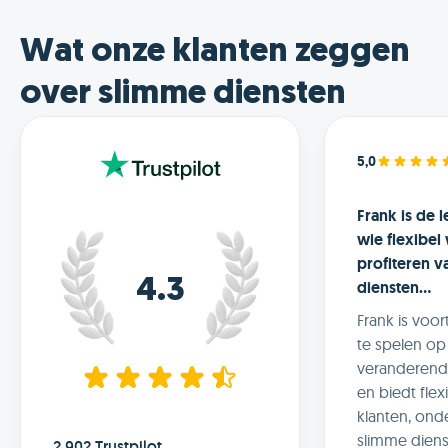
ernaar uit o
samenwerkin
Wat onze klanten zeggen
zetten.
over slimme diensten
5,0
Frank is de 
wie flexibel 
profiteren v
4.3
diensten...
Frank is voo
te spelen op
veranderend
en biedt flexi
klanten, ond
slimme diens
2.902 Trustpilot