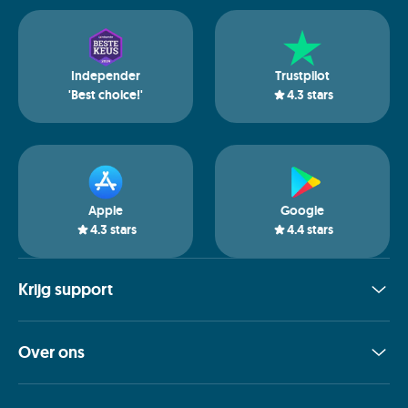
Independer
Trustpilot
'Best choice!'
4.3
stars
Apple
Google
4.3
stars
4.4
stars
Krijg support
Over ons